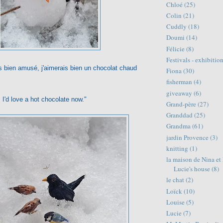
Chloé
(25)
Colin
(21)
Cuddly
(18)
Doumi
(14)
Félicie
(8)
Festivals - exhibitio
s bien amusé, j'aimerais bien un chocolat chaud
Fiona
(30)
fisherman
(4)
giveaway
(6)
, I'd love a hot chocolate now."
Grand-père
(27)
Granddad
(25)
Grandma
(61)
jardin Provence
(3)
knitting
(1)
la maison de Nina et
Lucie's house
(8)
le chat
(2)
Loïck
(10)
Louise
(5)
Lucie
(7)