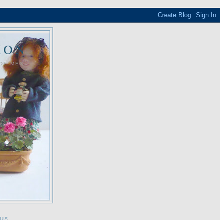
ION
 DE MES
OUS