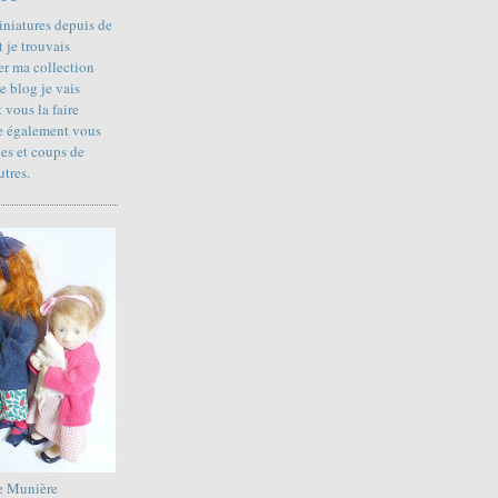
iniatures depuis de
 je trouvais
r ma collection
e blog je vais
 vous la faire
te également vous
ies et coups de
utres.
e Munière