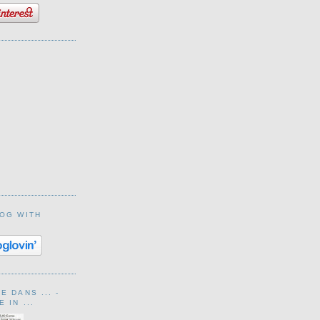
LOG WITH
 DANS ... -
 IN ...