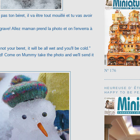
as ton béret, il va être tout mouillé et tu vas avoir
 grave! Allez maman prend la photo et on l'enverra à
 your beret, it will be all wet and you'll be cold."
nd! Come on Mummy take the photo and we'll send it
N° 176
HEUREUSE D' ÊT
HAPPY TO BE FEA