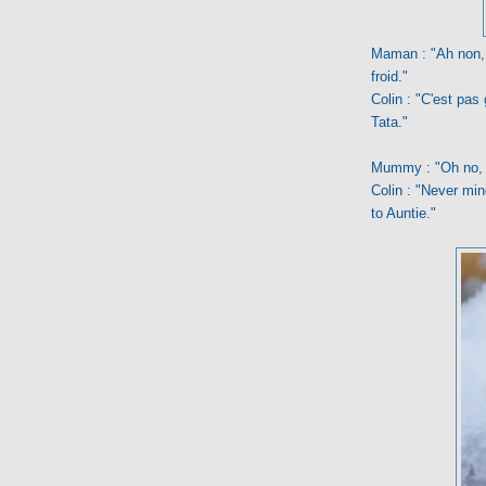
Maman : "Ah non, p
froid."
Colin : "C'est pas
Tata."
Mummy : "Oh no, not
Colin : "Never mi
to Auntie."