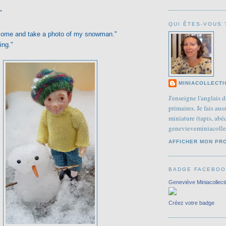
"
QUI ÊTES-VOUS 
come and take a photo of my snowman."
ing."
MINIACOLLECTI
J'enseigne l'anglais d
primaires. Je fais aus
miniature (tapis, abéc
genevieveminiacoll
AFFICHER MON PR
BADGE FACEBO
Geneviève Miniacollect
Créez votre badge