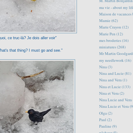
M. Martin Bonjardin
ma vie - about my lif
Maison de vacances 
Mamie
(62)
Marie Crayon
(12)
Marie Pen
(12)
uoi, ce truc-là? Je dois aller voir"
mes broderies
(16)
miniatures
(268)
hat's that thing? I must go and see."
Mr Martin Goodgard
my needlework
(16)
Nina
(3)
Nina and Lucie
(81)
Nina and Vera
(1)
Nina et Lucie
(133)
Nina et Vera
(2)
Nina Lucie and Vera
Nina Lucie et Vera
(9
Olga
(2)
Paul
(2)
Pauline
(9)
pêcheur
(5)