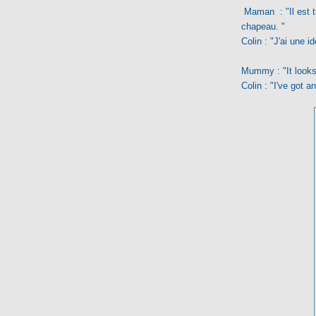
Maman : "Il est t
chapeau. "
Colin : "J'ai une id
Mummy : "It looks 
Colin : "I've got an