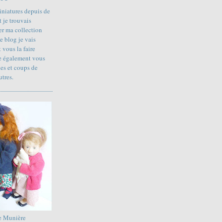
iniatures depuis de
 je trouvais
r ma collection
e blog je vais
 vous la faire
te également vous
ies et coups de
utres.
e Munière