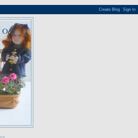
ION
 DE MES
OUS