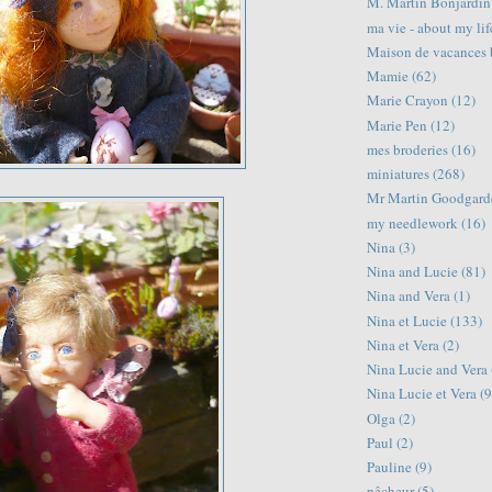
M. Martin Bonjardin
ma vie - about my lif
Maison de vacances 
Mamie
(62)
Marie Crayon
(12)
Marie Pen
(12)
mes broderies
(16)
miniatures
(268)
Mr Martin Goodgard
my needlework
(16)
Nina
(3)
Nina and Lucie
(81)
Nina and Vera
(1)
Nina et Lucie
(133)
Nina et Vera
(2)
Nina Lucie and Vera
Nina Lucie et Vera
(9
Olga
(2)
Paul
(2)
Pauline
(9)
pêcheur
(5)