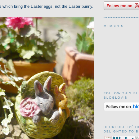
ls which bring the Easter eggs, not the Easter bunny.
MEMBRES
FOLLOW THIS B
BLOGLOVIN
HEUREUSE D'ÊTRE
DELIGHTED TO BE