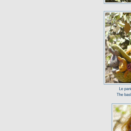
Le pani
The bask