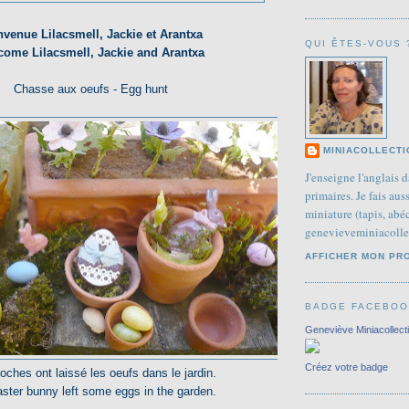
nvenue Lilacsmell, Jackie et Arantxa
QUI ÊTES-VOUS 
come Lilacsmell, Jackie and Arantxa
Chasse aux oeufs - Egg hunt
MINIACOLLECTI
J'enseigne l'anglais d
primaires. Je fais aus
miniature (tapis, abéc
genevieveminiacoll
AFFICHER MON PR
BADGE FACEBO
Geneviève Miniacollect
Créez votre badge
oches ont laissé les oeufs dans le jardin.
ster bunny left some eggs in the garden.