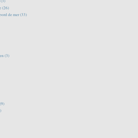
(3)
e
(26)
bord de mer
(33)
en
(3)
(9)
)