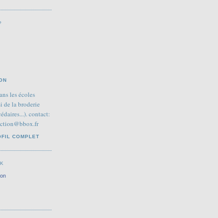
?
ON
ans les écoles
si de la broderie
édaires...). contact:
ection@bbox.fr
OFIL COMPLET
OK
ion