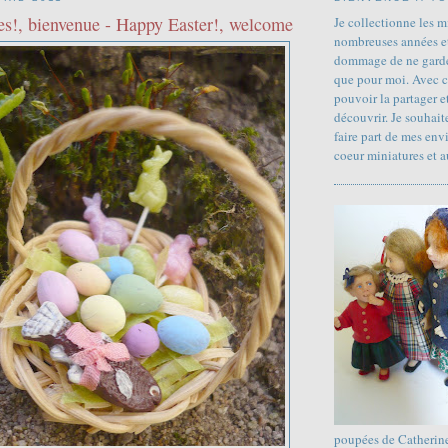
es!, bienvenue - Happy Easter!, welcome
Je collectionne les m
nombreuses années et
dommage de ne garde
que pour moi. Avec c
pouvoir la partager et
découvrir. Je souhai
faire part de mes env
coeur miniatures et a
poupées de Catherin