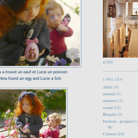
n°205
 a trouvé un oeuf et Lucie un poisson.
Nina found an egg and Lucie a fish.
LIBELLÉS
Adèle
(3)
animals
(1)
animaux
(1)
award
(12)
Blanche
(3)
broderie - poupées / 
(8)
Calinou
(18)