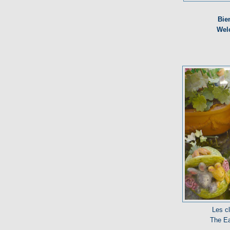
Bie
Wel
Les cl
The Ea