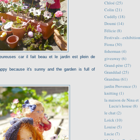
Chloé
(25)
Colin
(21)
Cuddly
(18)
Doumi
(14)
Félicie
(8)
Festivals - exhibitio
Fiona
(30)
fisherman
(4)
eureuses car il fait beau et le jardin est plein de
giveaway
(6)
Grand-père
(27)
ppy because it's sunny and the garden is full of
Granddad
(25)
Grandma
(61)
jardin Provence
(3)
knitting
(1)
la maison de Nina et
Lucie's house
(8)
le chat
(2)
Loïck
(10)
Louise
(5)
Lucie
(7)