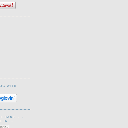
LOG WITH
 DANS ... -
 IN ...